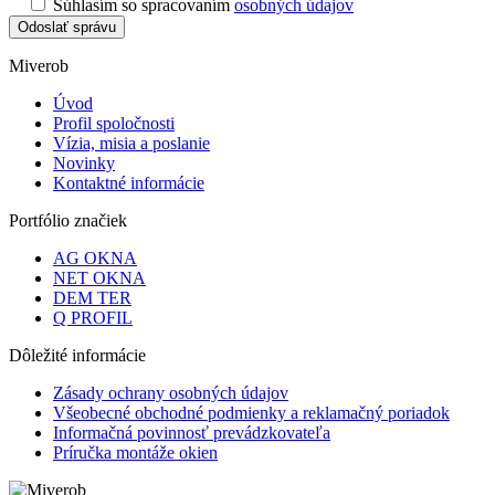
Súhlasím so spracovaním
osobných údajov
Odoslať správu
Miverob
Úvod
Profil spoločnosti
Vízia, misia a poslanie
Novinky
Kontaktné informácie
Portfólio značiek
AG OKNA
NET OKNA
DEM TER
Q PROFIL
Dôležité informácie
Zásady ochrany osobných údajov
Všeobecné obchodné podmienky a reklamačný poriadok
Informačná povinnosť prevádzkovateľa
Príručka montáže okien