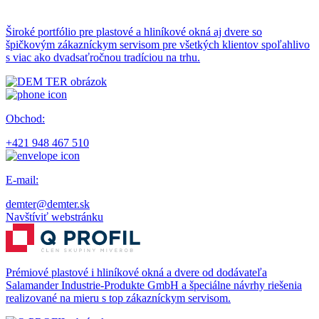
Široké portfólio pre plastové a hliníkové okná aj dvere so
špičkovým zákazníckym servisom pre všetkých klientov spoľahlivo
s viac ako dvadsaťročnou tradíciou na trhu.
Obchod:
+421 948 467 510
E-mail:
demter@demter.sk
Navštíviť webstránku
Prémiové plastové i hliníkové okná a dvere od dodávateľa
Salamander Industrie-Produkte GmbH a špeciálne návrhy riešenia
realizované na mieru s top zákazníckym servisom.