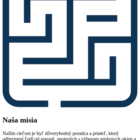
Naša misia
Naším cieľom je byť dôveryhodný poradca a priateľ, ktorý
odbremení ľudí od starostí, spojených s výberom správnych okien a