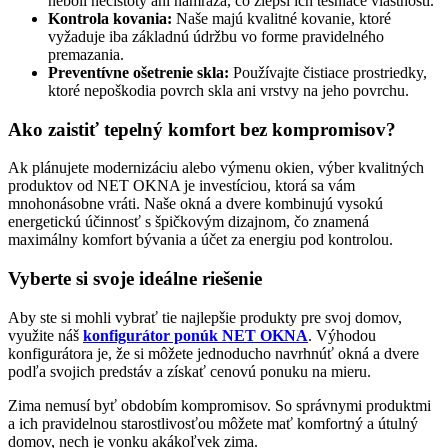
neboli nečistoty ani námraza, čo zlepší ich tesniace vlastnosti.
Kontrola kovania:
Naše majú kvalitné kovanie, ktoré
vyžaduje iba základnú údržbu vo forme pravidelného
premazania.
Preventívne ošetrenie skla:
Používajte čistiace prostriedky,
ktoré nepoškodia povrch skla ani vrstvy na jeho povrchu.
Ako zaistiť tepelný komfort bez kompromisov?
Ak plánujete modernizáciu alebo výmenu okien, výber kvalitných
produktov od NET OKNA je investíciou, ktorá sa vám
mnohonásobne vráti. Naše okná a dvere kombinujú vysokú
energetickú účinnosť s špičkovým dizajnom, čo znamená
maximálny komfort bývania a účet za energiu pod kontrolou.
Vyberte si svoje ideálne riešenie
Aby ste si mohli vybrať tie najlepšie produkty pre svoj domov,
využite náš
konfigurátor ponúk NET OKNA
. Výhodou
konfigurátora je, že si môžete jednoducho navrhnúť okná a dvere
podľa svojich predstáv a získať cenovú ponuku na mieru.
Zima nemusí byť obdobím kompromisov. So správnymi produktmi
a ich pravidelnou starostlivosťou môžete mať komfortný a útulný
domov, nech je vonku akákoľvek zima.