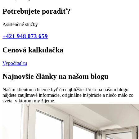
Potrebujete poradiť?
Asistenčné služby
+421 948 073 659
Cenová kalkulačka
Vypočítať tu
Najnovšie články na našom blogu
Našim klientom chceme byť čo najbližšie. Preto na našom blogu
nájdete zaujímavé informácie, originálne inšpirácie a niečo málo zo
sveta, v ktorom my žijeme.