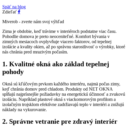
Späť na blog
Zdieľať
Miverob - zverte nám svoj výhľad
Zima je obdobie, keď trávime v interiéroch podstatne viac času.
Pohodlie domova je preto neoceniteľné. Komfort bývania v
zimných mesiacoch ovplyvňuje viacero faktorov, od tepelnej
izolácie a kvality okien, až po správnu starostlivosť o výrobky, ktoré
nás chránia pred mrazivým počasím.
1. Kvalitné okná ako základ tepelnej
pohody
Okná sú kľúčovým prvkom každého interiéru, najmä počas zimy,
keď chránia domov pred chladom. Produkty od NET OKNA
spĺňajú najprísnejšie požiadavky na energetickú účinnosť a zvukovú
izoláciu. Napríklad plastové okná s viackomorovým profilom a
izolačným trojsklom efektívne zadržiavajú teplo v interiéri a znižujú
náklady na vykurovanie.
2. Správne vetranie pre zdravý interiér