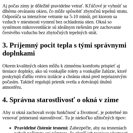
Aj počas zimy je dôležité pravidelne vetrať. Kľúčové je vyhnúť sa
dlhému otváraniu okien, čo môže spôsobiť zbytočnú tepelnú stratu.
Odporúča sa intenzívne vetranie na 5-10 minút, pri ktorom sa
vzduch v miestnosti vymení bez ochladenia stien. Okná so
systémom mikroventilácie sú ideálnym riešením pre zachovanie
čerstvého vzduchu bez zbytočných tepelných strát.
3. Príjemný pocit tepla s tými správnymi
doplnkami
Okrem kvalitných okien môžu k zimnému komfortu prispieť aj
tieniace doplnky, ako sú vonkajšie rolety a vonkajšie žalúzie, ktoré
poskytujú ďalšiu vrstvu izolácie a chránia okná pred nepriaznivým
počasím. Taktiež regulujú prienik svetla a dotvárajú útulnú
atmosféru.
4. Správna starostlivosť o okná v zime
Aby si okná zachovali svoju funkčnosť a životnosť, je potrebné im
venovať primeranú starostlivosť. Tu je niekoľko užitočných tipov:
Pravidelné čistenie tesnení:
Zabezpečte, aby na tesneniach